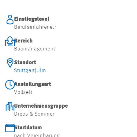
Einstiegslevel
Berufserfahrene:r
Bereich
Baumanagement
Standort
Stuttgart
|
Ulm
Anstellungsart
Vollzeit
Unternehmensgruppe
Drees & Sommer
Startdatum
nach Vereinbarung