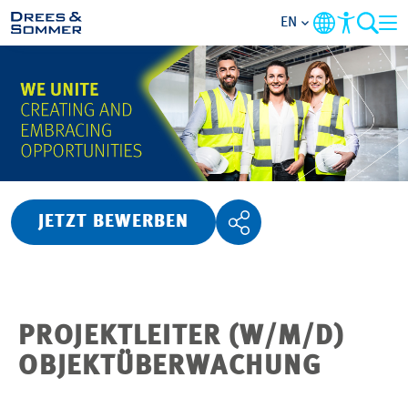
EN
OVERVIEW
ABOUT US
BENEFITS
JETZT BEWERBEN
AREAS OF ACTIVITY
ENTRY-LEVELS
PROJEKTLEITER (W/M/D)
ALL ABOUT APPLYING
OBJEKTÜBERWACHUNG
JOB-OPPORTUNITIES