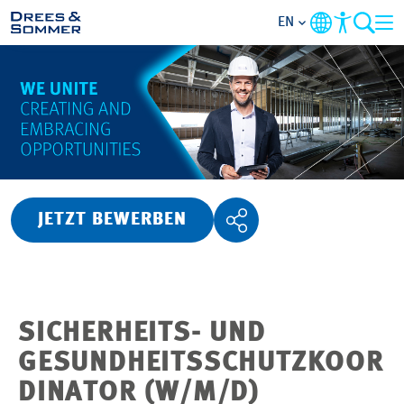
EN
OVERVIEW
ABOUT US
BENEFITS
JETZT BEWERBEN
AREAS OF ACTIVITY
ENTRY-LEVELS
SICHERHEITS- UND
ALL ABOUT APPLYING
GESUNDHEITSSCHUTZKOOR
DINATOR (W/M/D)
JOB-OPPORTUNITIES