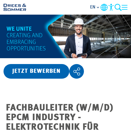
EN
OVERVIEW
ABOUT US
BENEFITS
JETZT BEWERBEN
AREAS OF ACTIVITY
ENTRY-LEVELS
FACHBAULEITER (W/M/D)
ALL ABOUT APPLYING
EPCM INDUSTRY -
ELEKTROTECHNIK FÜR
JOB-OPPORTUNITIES