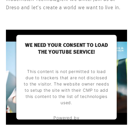
Dreso and let’s create a world we want to live in.
WE NEED YOUR CONSENT TO LOAD
THE YOUTUBE SERVICE!
This content is not permitted to load
due to trackers that are not disclosed
to the visitor. The website owner needs
to setup the site with their CMP to add
this content to the list of technologies
used.
Powered by
Usercentrics Consent Management
Platform