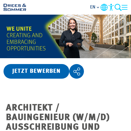
EN
OVERVIEW
ABOUT US
BENEFITS
JETZT BEWERBEN
AREAS OF ACTIVITY
ENTRY-LEVELS
ARCHITEKT /
ALL ABOUT APPLYING
BAUINGENIEUR (W/M/D)
AUSSCHREIBUNG UND
JOB-OPPORTUNITIES