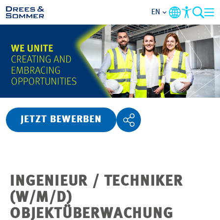
EN
OVERVIEW
ABOUT US
BENEFITS
JETZT BEWERBEN
AREAS OF ACTIVITY
ENTRY-LEVELS
INGENIEUR / TECHNIKER
ALL ABOUT APPLYING
(W/M/D)
OBJEKTÜBERWACHUNG
JOB-OPPORTUNITIES