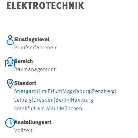
ELEKTROTECHNIK
Einstiegslevel
Berufserfahrene:r
Bereich
Baumanagement
Standort
Stuttgart
|
Ulm
|
Erfurt
|
Magdeburg
|
Penzberg
|
Leipzig
|
Dresden
|
Berlin
|
Hamburg
|
Frankfurt am Main
|
München
Anstellungsart
Vollzeit