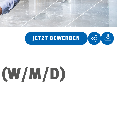
JETZT BEWERBEN
 (W/M/D)