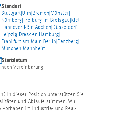
Standort
Stuttgart
|
Ulm
|
Bremen
|
Münster
|
Nürnberg
|
Freiburg im Breisgau
|
Kiel
|
Hannover
|
Köln
|
Aachen
|
Düsseldorf
|
Leipzig
|
Dresden
|
Hamburg
|
Frankfurt am Main
|
Berlin
|
Penzberg
|
München
|
Mannheim
Startdatum
nach Vereinbarung
n? In dieser Position unterstützen Sie
alitäten und Abläufe stimmen. Wir
 Vorhaben im Industrie- und Real-