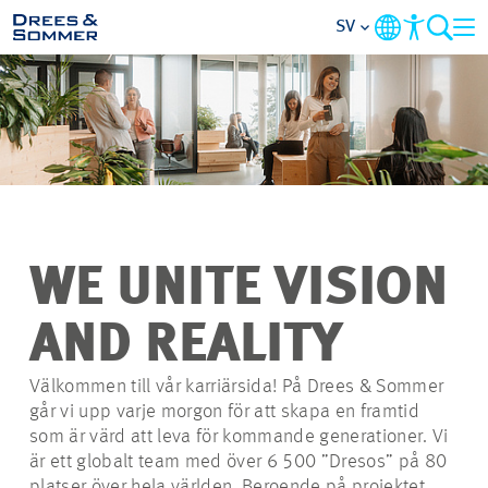
SV
ÖVERSIKT
OM OSS
FÖRMÅNER
WE UNITE VISION
VERKSAMHETSOMRÅDEN
AND REALITY
INGÅNGSNIVÅER
Välkommen till vår karriärsida! På Drees & Sommer
går vi upp varje morgon för att skapa en framtid
ALLT OM HUR MAN
som är värd att leva för kommande generationer. Vi
ANSÖKER
är ett globalt team med över 6 500 ”Dresos” på 80
platser över hela världen. Beroende på projektet