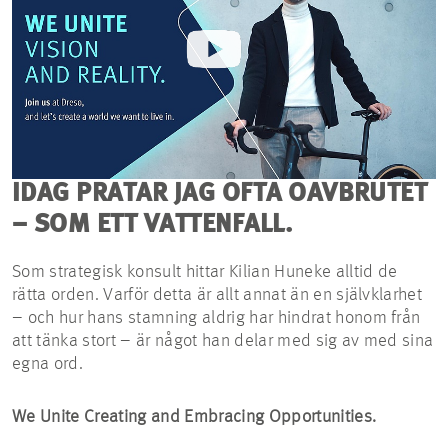
IDAG PRATAR JAG OFTA OAVBRUTET
– SOM ETT VATTENFALL.
Som strategisk konsult hittar Kilian Huneke alltid de
rätta orden. Varför detta är allt annat än en självklarhet
– och hur hans stamning aldrig har hindrat honom från
att tänka stort – är något han delar med sig av med sina
egna ord.
We Unite Creating and Embracing Opportunities.