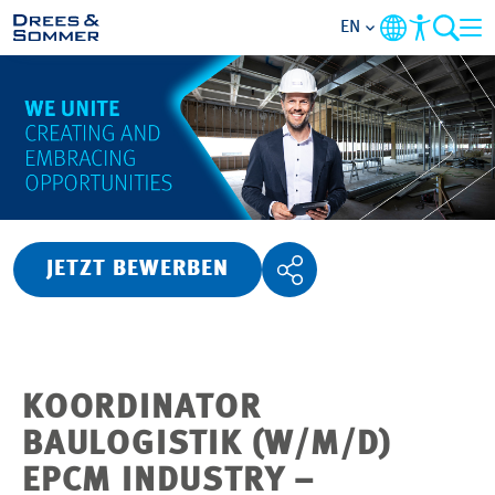
EN
OVERVIEW
ABOUT US
BENEFITS
JETZT BEWERBEN
AREAS OF ACTIVITY
ENTRY-LEVELS
KOORDINATOR
ALL ABOUT APPLYING
BAULOGISTIK (W/M/D)
EPCM INDUSTRY –
JOB-OPPORTUNITIES