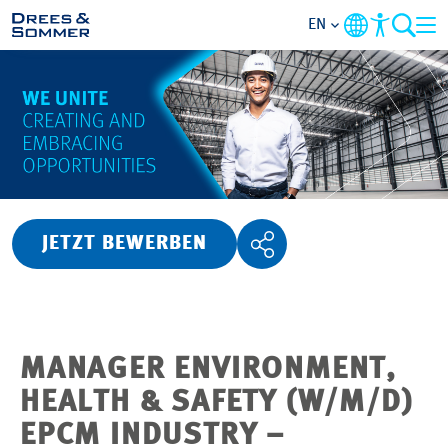
EN
OVERVIEW
ABOUT US
BENEFITS
JETZT BEWERBEN
AREAS OF ACTIVITY
ENTRY-LEVELS
MANAGER ENVIRONMENT,
ALL ABOUT APPLYING
HEALTH & SAFETY (W/M/D)
EPCM INDUSTRY –
JOB-OPPORTUNITIES