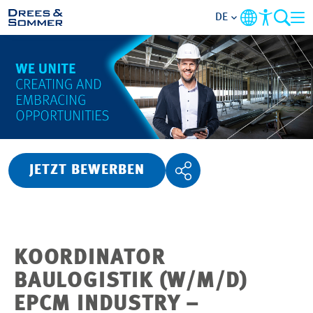
DE
ÜBERSICHT
ÜBER UNS
BENEFITS
JETZT BEWERBEN
TÄTIGKEITSBEREICHE
EINSTIEGSMÖGLICHKEITEN
KOORDINATOR
RUND UMS BEWERBEN
BAULOGISTIK (W/M/D)
EPCM INDUSTRY –
STELLENANGEBOTE