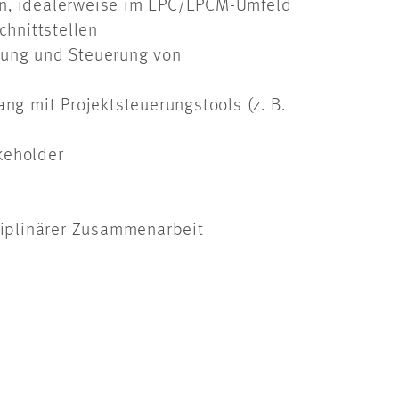
ten, idealerweise im EPC/EPCM-Umfeld
hnittstellen
rtung und Steuerung von
g mit Projektsteuerungstools (z. B.
keholder
ziplinärer Zusammenarbeit