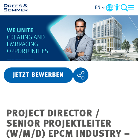
EN
OVERVIEW
ABOUT US
BENEFITS
JETZT BEWERBEN
AREAS OF ACTIVITY
ENTRY-LEVELS
PROJECT DIRECTOR /
ALL ABOUT APPLYING
SENIOR PROJEKTLEITER
(W/M/D) EPCM INDUSTRY –
JOB-OPPORTUNITIES