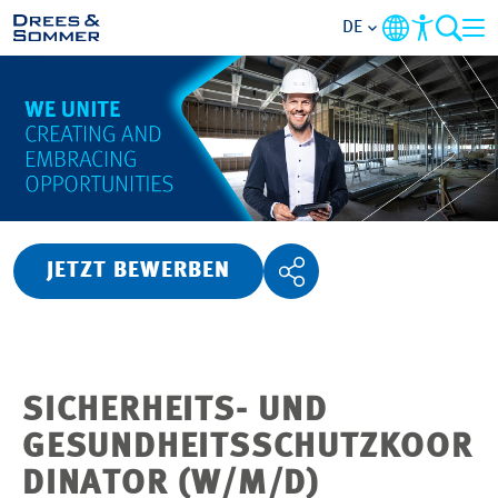
DE
ÜBERSICHT
ÜBER UNS
BENEFITS
JETZT BEWERBEN
TÄTIGKEITSBEREICHE
EINSTIEGSMÖGLICHKEITEN
SICHERHEITS- UND
RUND UMS BEWERBEN
GESUNDHEITSSCHUTZKOOR
DINATOR (W/M/D)
STELLENANGEBOTE