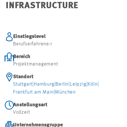
INFRASTRUCTURE
Einstiegslevel
Berufserfahrene:r
Bereich
Projektmanagement
Standort
Stuttgart
|
Hamburg
|
Berlin
|
Leipzig
|
Köln
|
Frankfurt am Main
|
München
Anstellungsart
Vollzeit
Unternehmensgruppe