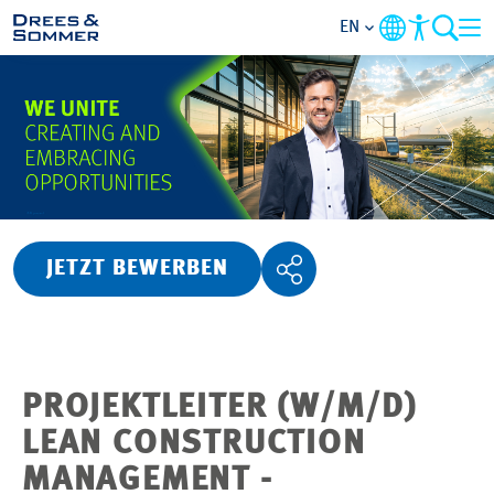
EN
OVERVIEW
ABOUT US
BENEFITS
JETZT BEWERBEN
AREAS OF ACTIVITY
ENTRY-LEVELS
PROJEKTLEITER (W/M/D)
ALL ABOUT APPLYING
LEAN CONSTRUCTION
MANAGEMENT -
JOB-OPPORTUNITIES