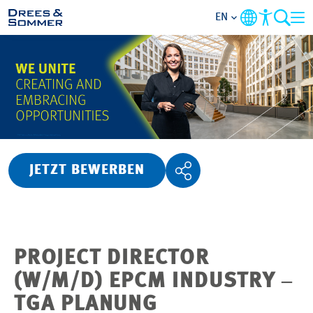
EN
OVERVIEW
ABOUT US
BENEFITS
JETZT BEWERBEN
AREAS OF ACTIVITY
ENTRY-LEVELS
PROJECT DIRECTOR
ALL ABOUT APPLYING
(W/M/D) EPCM INDUSTRY ‒
TGA PLANUNG
JOB-OPPORTUNITIES