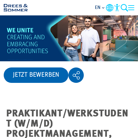
EN
OVERVIEW
ABOUT US
BENEFITS
JETZT BEWERBEN
AREAS OF ACTIVITY
ENTRY-LEVELS
PRAKTIKANT/WERKSTUDEN
ALL ABOUT APPLYING
T (W/M/D)
PROJEKTMANAGEMENT,
JOB-OPPORTUNITIES