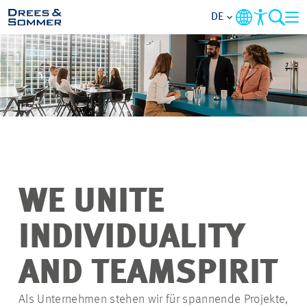
DE
ÜBERSICHT
ÜBER UNS
BENEFITS
TÄTIGKEITSBEREICHE
WE UNITE
EINSTIEGSMÖGLICHKEITEN
INDIVIDUALITY
RUND UMS BEWERBEN
AND TEAMSPIRIT
Als Unternehmen stehen wir für spannende Projekte,
STELLENANGEBOTE