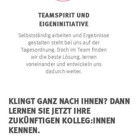
TEAMSPIRIT UND
F
EIGENINITIATIVE
B
Selbstständig arbeiten und Ergebnisse
Wir geben 
gestalten steht bei uns auf der
nötigen 
Tagesordnung. Doch im Team finden
innovativ zu
wir die beste Lösung, lernen
ge
voneinander und entwickeln uns
dadurch weiter.
KLINGT GANZ NACH IHNEN? DANN
LERNEN SIE JETZT IHRE
ZUKÜNFTIGEN KOLLEG:INNEN
KENNEN.