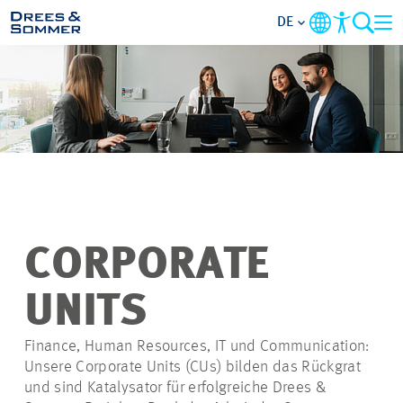
DE
ÜBERSICHT
ÜBER UNS
BENEFITS
TÄTIGKEITSBEREICHE
CORPORATE
EINSTIEGSMÖGLICHKEITEN
UNITS
RUND UMS BEWERBEN
Finance, Human Resources, IT und Communication:
Unsere Corporate Units (CUs) bilden das Rückgrat
und sind Katalysator für erfolgreiche Drees &
STELLENANGEBOTE