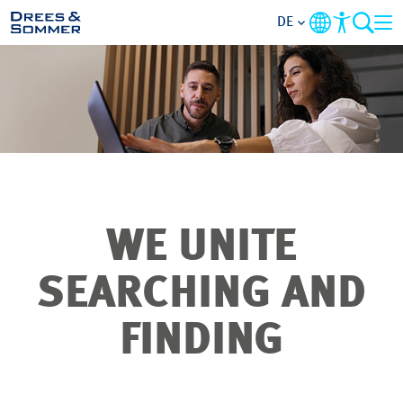
DE
ÜBERSICHT
ÜBER UNS
BENEFITS
WE UNITE
TÄTIGKEITSBEREICHE
SEARCHING AND
EINSTIEGSMÖGLICHKEITEN
FINDING
RUND UMS BEWERBEN
STELLENANGEBOTE