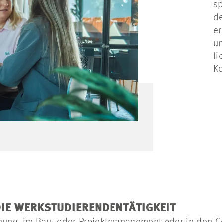
sp
d
er
un
li
Ko
DIE WERKSTUDIERENDENTÄTIGKEIT
nung, im Bau- oder Projektmanagement oder in den Co