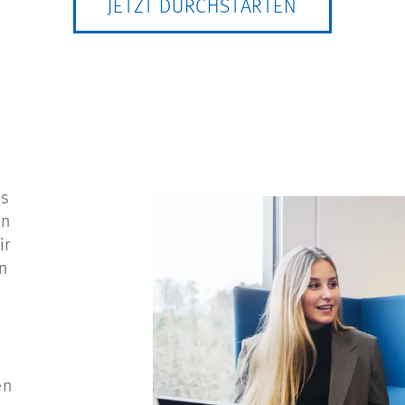
JETZT DURCHSTARTEN
es
in
ir
n
en