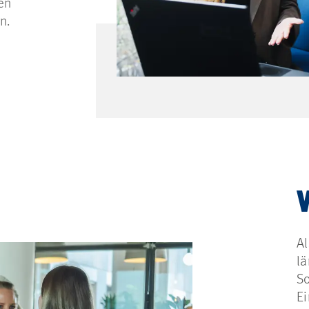
en
n.
Al
lä
So
Ei