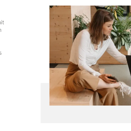
it
n
s