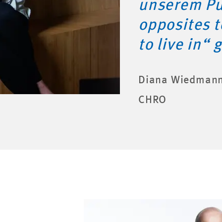
unserem Pu
opposites t
to live in“
Diana Wiedman
CHRO