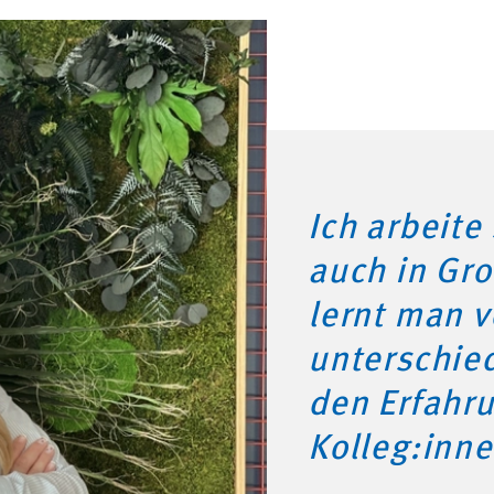
Ich arbeite
auch in Gro
lernt man v
unterschied
den Erfahr
Kolleg:inne