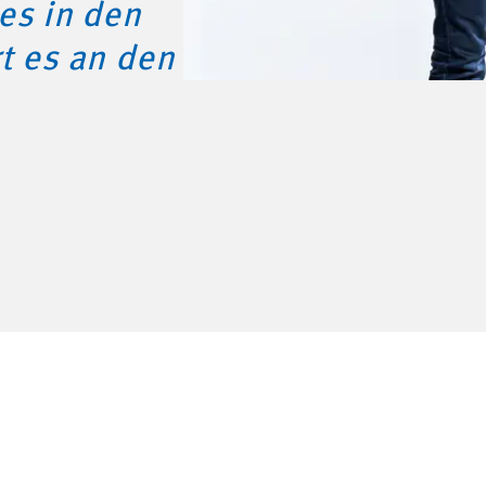
es in den
t es an den