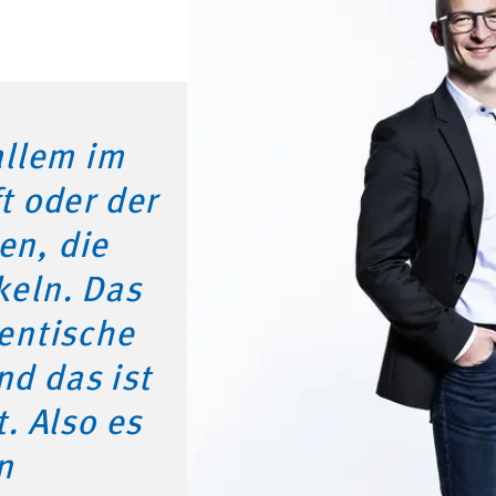
allem im
t oder der
en, die
keln. Das
hentische
d das ist
t. Also es
n