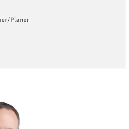
u
ner/Planer