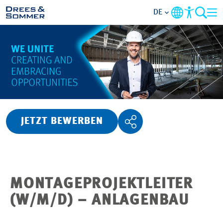
DE
ÜBERSICHT
ÜBER UNS
BENEFITS
JETZT BEWERBEN
TÄTIGKEITSBEREICHE
EINSTIEGSMÖGLICHKEITEN
MONTAGEPROJEKTLEITER
RUND UMS BEWERBEN
(W/M/D) – ANLAGENBAU
STELLENANGEBOTE