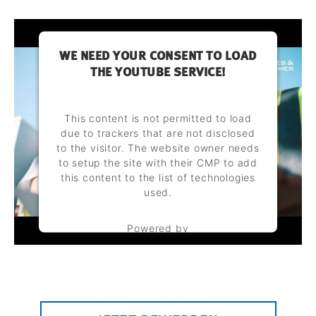
WE NEED YOUR CONSENT TO LOAD
THE YOUTUBE SERVICE!
This content is not permitted to load
due to trackers that are not disclosed
to the visitor. The website owner needs
to setup the site with their CMP to add
this content to the list of technologies
used.
Powered by
Usercentrics Consent Management
Platform