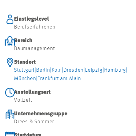
Einstiegslevel
Berufserfahrene:r
Bereich
Baumanagement
Standort
Stuttgart
|
Berlin
|
Köln
|
Dresden
|
Leipzig
|
Hamburg
|
München
|
Frankfurt am Main
Anstellungsart
Vollzeit
Unternehmensgruppe
Drees & Sommer
Startdatum