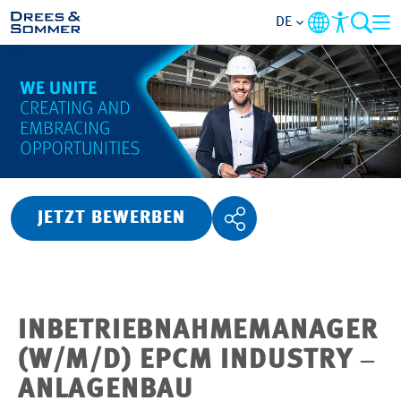
DE
ÜBERSICHT
ÜBER UNS
BENEFITS
JETZT BEWERBEN
TÄTIGKEITSBEREICHE
EINSTIEGSMÖGLICHKEITEN
INBETRIEBNAHMEMANAGER
RUND UMS BEWERBEN
(W/M/D) EPCM INDUSTRY ‒
ANLAGENBAU
STELLENANGEBOTE