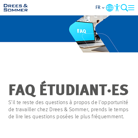
FR
APERÇU
QUI NOUS SOMMES
AVANTAGES
ACTIVITÉS
FAQ ÉTUDIANT·ES
CARRIÈRES
S’il te reste des questions à propos de l’opportunité
de travailler chez Drees & Sommer, prends le temps
de lire les questions posées le plus fréquemment.
POSTULER
NOS OFFRES