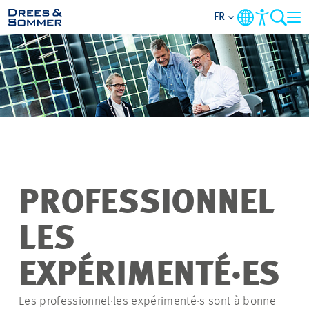
FR
APERÇU
QUI NOUS SOMMES
AVANTAGES
ACTIVITÉS
PROFESSIONNEL
CARRIÈRES
LES
POSTULER
EXPÉRIMENTÉ·ES
Les professionnel·les expérimenté·s sont à bonne
NOS OFFRES