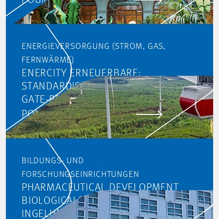
POUR EN SAVOIR PLUS
ENERGIEVERSORGUNG (STROM, GAS,
FERNWÄRME)
ENERCITY ERNEUERBARE:
STANDARDISIERUNG DES STAGE-
GATE-PROZESSES
POUR EN SAVOIR PLUS
BILDUNGS- UND
FORSCHUNGSEINRICHTUNGEN
PHARMACEUTICAL DEVELOPMENT
BIOLOGICALS MOVE, BOEHRINGER
INGELHEIM