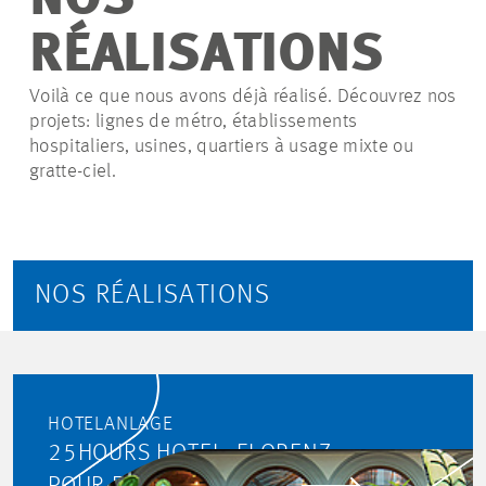
NOS
RÉALISATIONS
Voilà ce que nous avons déjà réalisé. Découvrez nos
projets: lignes de métro, établissements
hospitaliers, usines, quartiers à usage mixte ou
gratte-ciel.
NOS RÉALISATIONS
HOTELANLAGE
25HOURS HOTEL, FLORENZ