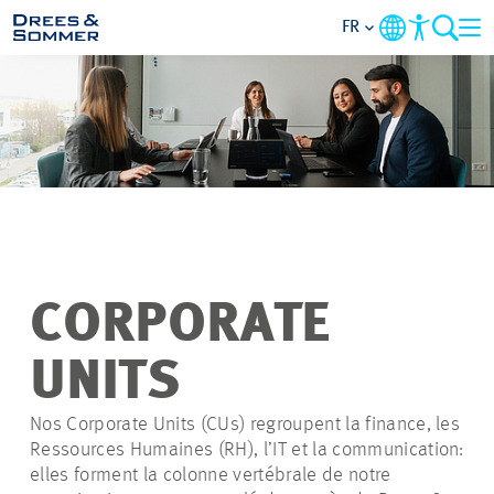
FR
APERÇU
QUI NOUS SOMMES
AVANTAGES
ACTIVITÉS
CORPORATE
CARRIÈRES
UNITS
POSTULER
Nos Corporate Units (CUs) regroupent la finance, les
Ressources Humaines (RH), l’IT et la communication:
elles forment la colonne vertébrale de notre
NOS OFFRES