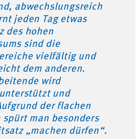
rnd, abwechslungsreich
rnt jeden Tag etwas
tz des hohen
sums sind die
ereiche vielfältig und
eicht dem anderen.
beitende wird
 unterstützt und
Aufgrund der flachen
n spürt man besonders
itsatz „machen dürfen“.