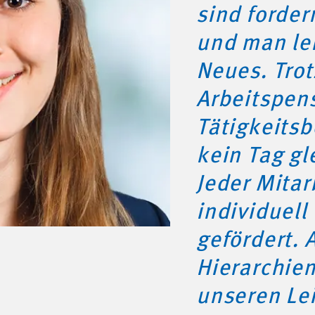
sind forde
und man le
Neues. Tro
Arbeitspen
Tätigkeitsb
kein Tag gl
Jeder Mitar
individuell
gefördert. 
Hierarchie
unseren Le