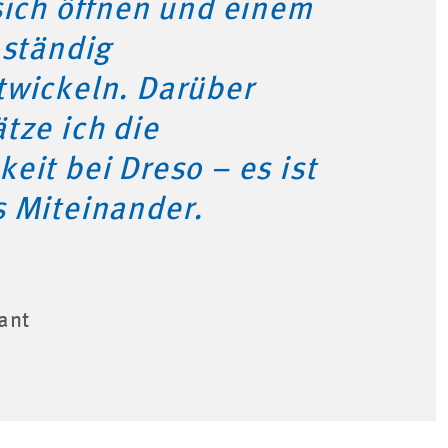
sich öffnen und einem
 ständig
twickeln. Darüber
tze ich die
eit bei Dreso – es ist
s Miteinander.
ant