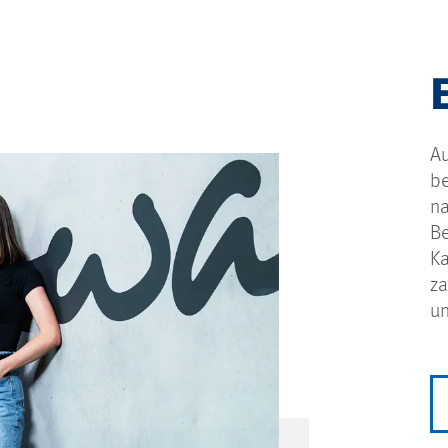
A
be
na
Be
Ka
za
un