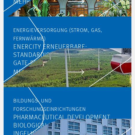
MEHR ERFAHREN
ENERGIEVERSORGUNG (STROM, GAS,
FERNWÄRME)
ENERCITY ERNEUERBARE:
STANDARDISIERUNG DES STAGE-
GATE-PROZESSES
MEHR ERFAHREN
BILDUNGS- UND
FORSCHUNGSEINRICHTUNGEN
PHARMACEUTICAL DEVELOPMENT
BIOLOGICALS MOVE, BOEHRINGER
INGELHEIM