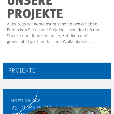
UNSERE
PROJEKTE
Alles, was wir gemeinsam schon bewegt haben:
Entdecken Sie unsere Projekte – von der U-Bahn-
Strecke über Krankenhäuser, Fabriken und
gemischte Quartiere bis zum Wolkenkratzer.
PROJEKTE
HOTELANLAGE
25HOURS HOTEL, FLORENZ