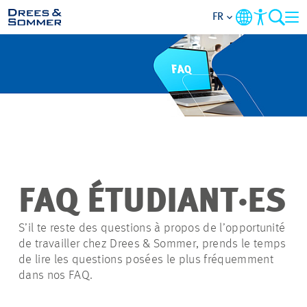
FR
APERÇU
QUI NOUS SOMMES
AVANTAGES
ACTIVITÉS
FAQ ÉTUDIANT·ES
CARRIÈRES
S’il te reste des questions à propos de l’opportunité
de travailler chez Drees & Sommer, prends le temps
de lire les questions posées le plus fréquemment
POSTULER
dans nos FAQ.
NOS OFFRES