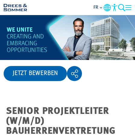
FR
APERÇU
QUI NOUS SOMMES
AVANTAGES
JETZT BEWERBEN
ACTIVITÉS
CARRIÈRES
SENIOR PROJEKTLEITER
POSTULER
(W/M/D)
BAUHERRENVERTRETUNG
NOS OFFRES