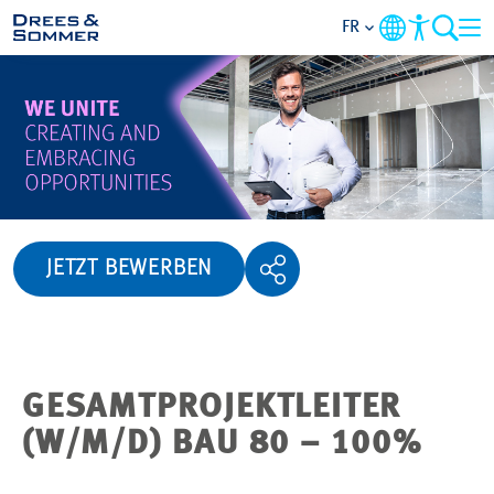
FR
APERÇU
QUI NOUS SOMMES
AVANTAGES
JETZT BEWERBEN
ACTIVITÉS
CARRIÈRES
GESAMTPROJEKTLEITER
POSTULER
(W/M/D) BAU 80 – 100%
NOS OFFRES