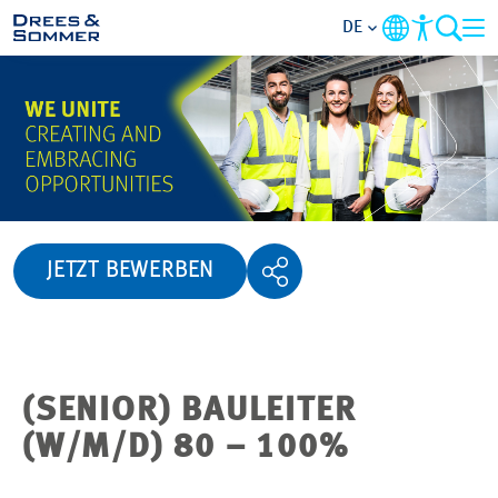
DE
ÜBERSICHT
ÜBER UNS
BENEFITS
JETZT BEWERBEN
TÄTIGKEITSBEREICHE
EINSTIEGSMÖGLICHKEITEN
(SENIOR) BAULEITER
RUND UMS BEWERBEN
(W/M/D) 80 – 100%
STELLENANGEBOTE