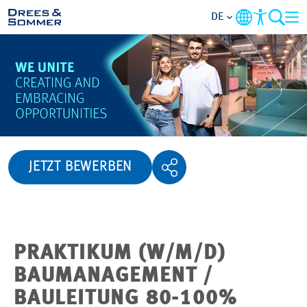
DE
ÜBERSICHT
ÜBER UNS
BENEFITS
JETZT BEWERBEN
TÄTIGKEITSBEREICHE
EINSTIEGSMÖGLICHKEITEN
PRAKTIKUM (W/M/D)
RUND UMS BEWERBEN
BAUMANAGEMENT /
BAULEITUNG 80-100%
STELLENANGEBOTE