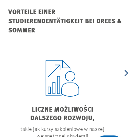
VORTEILE EINER
STUDIERENDENTÄTIGKEIT BEI DREES &
SOMMER
LICZNE MOŻLIWOŚCI
PROGR
DALSZEGO ROZWOJU,
z o
takie jak kursy szkoleniowe w naszej
wewnętrznej akademii