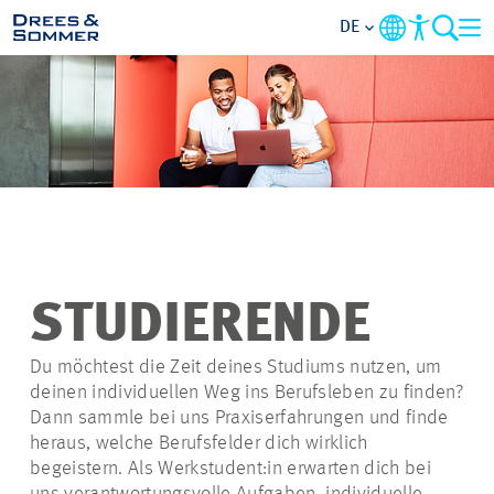
DE
ÜBERSICHT
ÜBER UNS
BENEFITS
TÄTIGKEITSBEREICHE
STUDIERENDE
EINSTIEGSMÖGLICHKEITEN
Du möchtest die Zeit deines Studiums nutzen, um
deinen individuellen Weg ins Berufsleben zu finden?
Dann sammle bei uns Praxiserfahrungen und finde
RUND UMS BEWERBEN
heraus, welche Berufsfelder dich wirklich
begeistern. Als
Werkstudent:in
erwarten dich bei
STELLENANGEBOTE