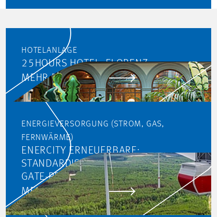
HOTELANLAGE
25HOURS HOTEL, FLORENZ
MEHR ERFAHREN
ENERGIEVERSORGUNG (STROM, GAS,
FERNWÄRME)
ENERCITY ERNEUERBARE:
STANDARDISIERUNG DES STAGE-
GATE-PROZESSES
MEHR ERFAHREN