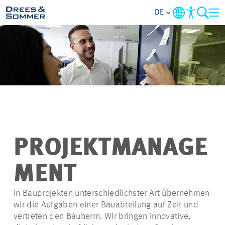
DE
ÜBERSICHT
ÜBER UNS
BENEFITS
TÄTIGKEITSBEREICHE
PROJEKTMANAGE
EINSTIEGSMÖGLICHKEITEN
MENT
RUND UMS BEWERBEN
In Bauprojekten unterschiedlichster Art übernehmen
wir die Aufgaben einer Bauabteilung auf Zeit und
vertreten den Bauherrn. Wir bringen innovative,
STELLENANGEBOTE