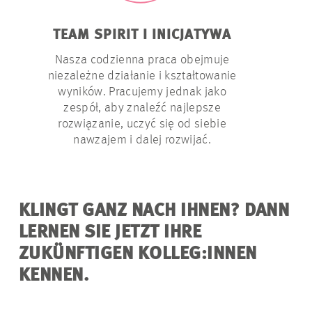
TEAM SPIRIT I INICJATYWA
SWOB
Nasza codzienna praca obejmuje
niezależne działanie i kształtowanie
Dajem
wyników. Pracujemy jednak jako
swobodę,
zespół, aby znaleźć najlepsze
wykazyw
rozwiązanie, uczyć się od siebie
innowacyjno
nawzajem i dalej rozwijać.
KLINGT GANZ NACH IHNEN? DANN
LERNEN SIE JETZT IHRE
ZUKÜNFTIGEN KOLLEG:INNEN
KENNEN.