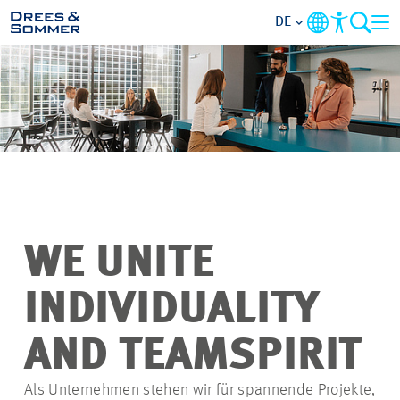
DE
ÜBERSICHT
ÜBER UNS
BENEFITS
TÄTIGKEITSBEREICHE
WE UNITE
EINSTIEGSMÖGLICHKEITEN
INDIVIDUALITY
RUND UMS BEWERBEN
AND TEAMSPIRIT
Als Unternehmen stehen wir für spannende Projekte,
STELLENANGEBOTE