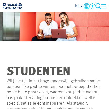
NL
OVERZICHT
OVER ONS
BENEFITS
VAKGEBIEDEN
STUDENTEN
STARTERSFUNCTIES
Wil je je tijd in het hoger onderwijs gebruiken om je
persoonlijke pad te vinden naar het beroep dat het
beste bij je past? Zo ja, waarom zou je dan niet bij
FAQ
ons praktijkervaring opdoen en ontdekken welke
specialisaties je echt inspireren. Als stagiair,
VACATURES