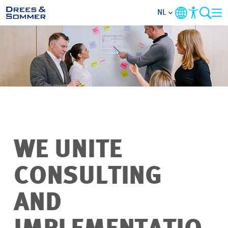
NL
OVERZICHT
OVER ONS
BENEFITS
VAKGEBIEDEN
WE UNITE
STARTERSFUNCTIES
CONSULTING
FAQ
AND
VACATURES