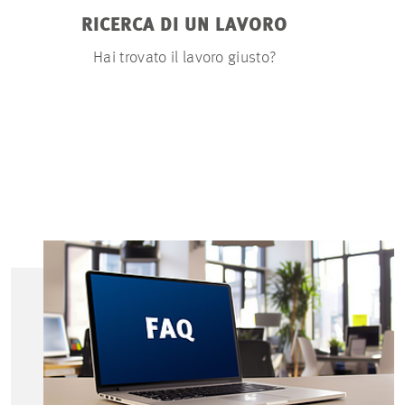
RICERCA DI UN LAVORO
M
Hai trovato il lavoro giusto?
Puoi cari
documenti ut
nostro porta
curriculu
presentazion