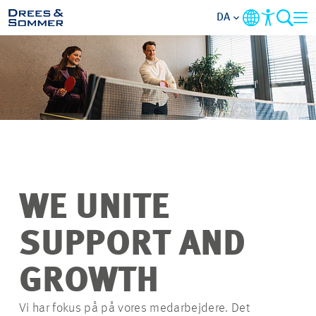
DA
OVERSIGT
OM OS
PERSONALEGODER
AKTIVITETSOMRÅDER
WE UNITE
STARTNIVEAUER
SUPPORT AND
ALT OM
GROWTH
ANSØGNINGSPROCESSEN
Vi har fokus på på vores medarbejdere. Det