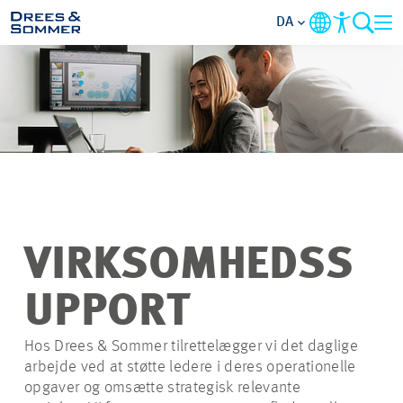
DA
OVERSIGT
OM OS
PERSONALEGODER
AKTIVITETSOMRÅDER
VIRKSOMHEDSS
STARTNIVEAUER
UPPORT
ALT OM
Hos Drees & Sommer tilrettelægger vi det daglige
arbejde ved at støtte ledere i deres operationelle
ANSØGNINGSPROCESSEN
opgaver og omsætte strategisk relevante