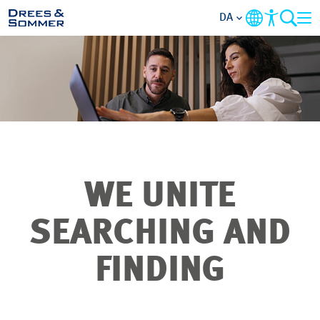
DA
OVERSIGT
OM OS
PERSONALEGODER
WE UNITE
AKTIVITETSOMRÅDER
SEARCHING AND
STARTNIVEAUER
FINDING
ALT OM
ANSØGNINGSPROCESSEN