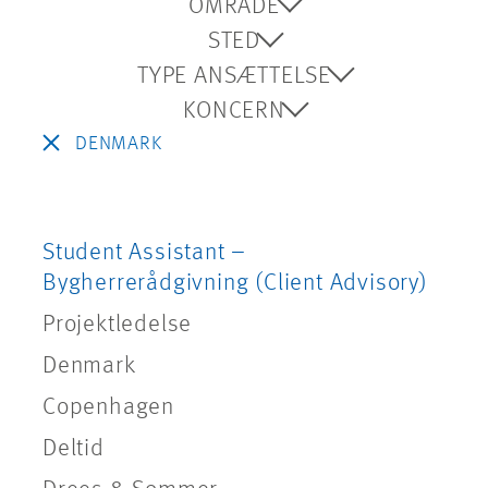
OMRÅDE
STED
TYPE ANSÆTTELSE
KONCERN
DENMARK
Student Assistant –
Bygherrerådgivning (Client Advisory)
Projektledelse
Denmark
Copenhagen
Deltid