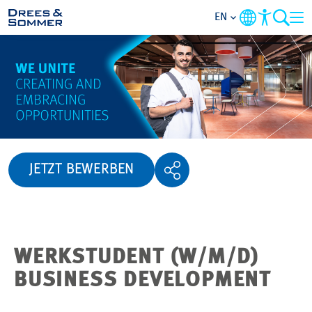
EN
OVERVIEW
ABOUT US
BENEFITS
JETZT BEWERBEN
AREAS OF ACTIVITY
ENTRY-LEVELS
WERKSTUDENT (W/M/D)
ALL ABOUT APPLYING
BUSINESS DEVELOPMENT
JOB-OPPORTUNITIES