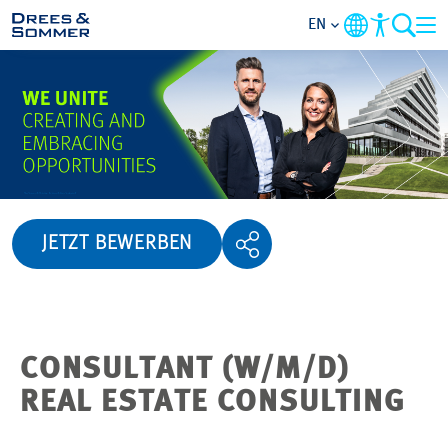
EN
OVERVIEW
ABOUT US
BENEFITS
JETZT BEWERBEN
AREAS OF ACTIVITY
ENTRY-LEVELS
CONSULTANT (W/M/D)
ALL ABOUT APPLYING
REAL ESTATE CONSULTING
JOB-OPPORTUNITIES