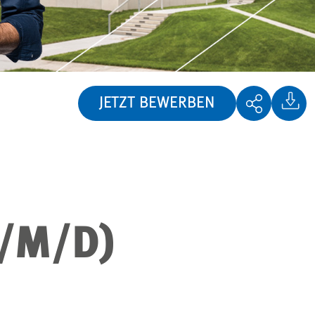
JETZT BEWERBEN
/M/D)