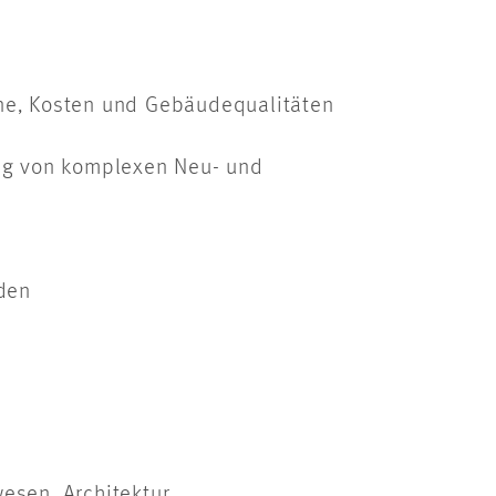
ine, Kosten und Gebäudequalitäten
ing von komplexen Neu- und
den
sen, Architektur,