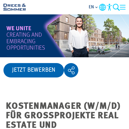
EN
OVERVIEW
ABOUT US
BENEFITS
JETZT BEWERBEN
AREAS OF ACTIVITY
ENTRY-LEVELS
KOSTENMANAGER (W/M/D)
ALL ABOUT APPLYING
FÜR GROSSPROJEKTE REAL E
STATE UND I
JOB-OPPORTUNITIES