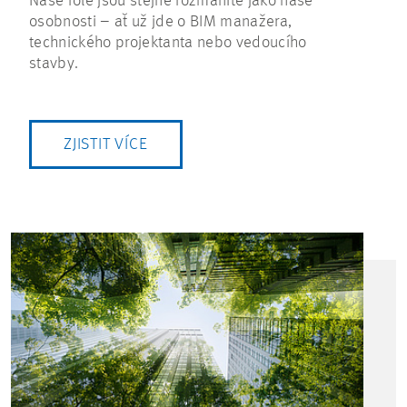
Naše role jsou stejně rozmanité jako naše
osobnosti – ať už jde o BIM manažera,
technického projektanta nebo vedoucího
stavby.
ZJISTIT VÍCE