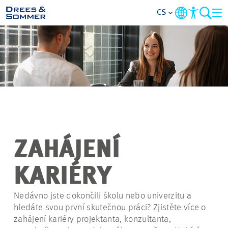
CS
PŘEHLED
O NÁS
VÝHODY
OBLASTI ČINNOSTI
ZAHÁJENÍ
VSTUPNÍ ÚROVEŇ
KARIÉRY
VŠE O PODÁNÍ ŽÁDOSTI
Nedávno jste dokončili školu nebo univerzitu a
hledáte svou první skutečnou práci? Zjistěte více o
zahájení kariéry projektanta, konzultanta,
PRACOVNÍ PŘÍLEŽITOSTI