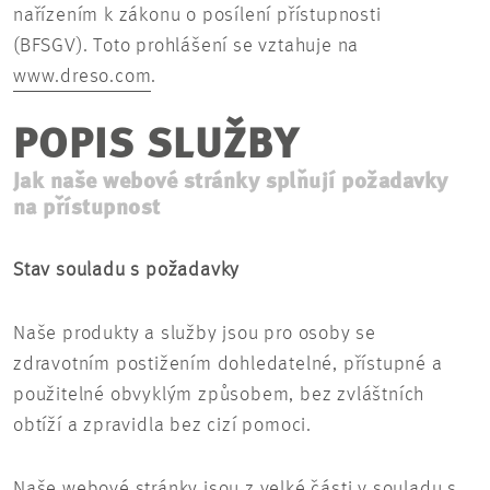
nařízením k zákonu o posílení přístupnosti
(BFSGV). Toto prohlášení se vztahuje na
www.dreso.com
.
POPIS SLUŽBY
Jak naše webové stránky splňují požadavky
na přístupnost
Stav souladu s požadavky
Naše produkty a služby jsou pro osoby se
zdravotním postižením dohledatelné, přístupné a
použitelné obvyklým způsobem, bez zvláštních
obtíží a zpravidla bez cizí pomoci.
Naše webové stránky jsou z velké části v souladu s