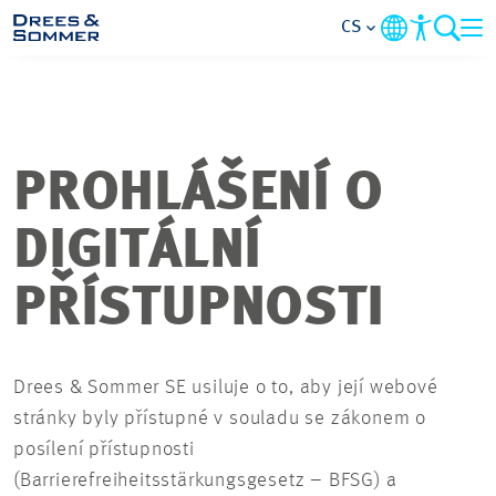
CS
PŘEHLED
O NÁS
PROHLÁŠENÍ O
VÝHODY
DIGITÁLNÍ
PŘÍSTUPNOSTI
OBLASTI ČINNOSTI
VSTUPNÍ ÚROVEŇ
Drees & Sommer SE usiluje o to, aby její webové
stránky byly přístupné v souladu se zákonem o
VŠE O PODÁNÍ ŽÁDOSTI
posílení přístupnosti
(Barrierefreiheitsstärkungsgesetz – BFSG) a
PRACOVNÍ PŘÍLEŽITOSTI