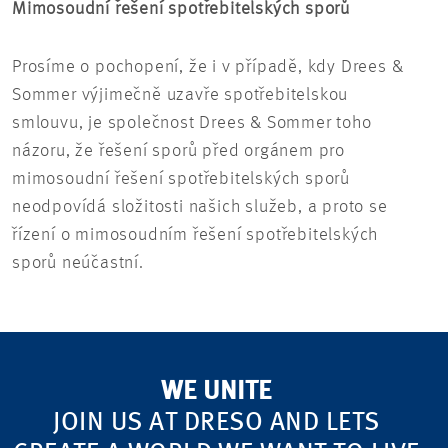
Mimosoudní řešení spotřebitelských sporů
Prosíme o pochopení, že i v případě, kdy Drees &
Sommer výjimečně uzavře spotřebitelskou
smlouvu, je společnost Drees & Sommer toho
názoru, že řešení sporů před orgánem pro
mimosoudní řešení spotřebitelských sporů
neodpovídá složitosti našich služeb, a proto se
řízení o mimosoudním řešení spotřebitelských
sporů neúčastní.
WE UNITE
JOIN US AT DRESO AND LETS